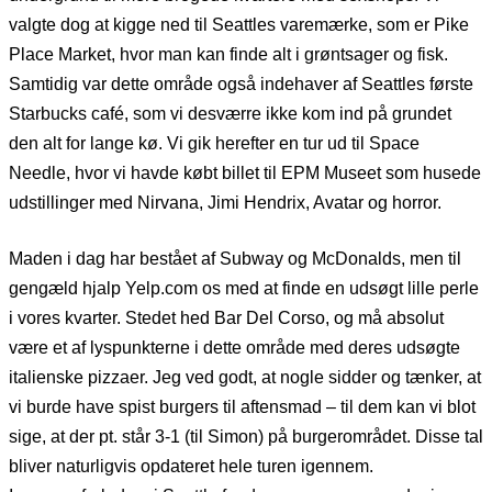
valgte dog at kigge ned til Seattles varemærke, som er Pike
Place Market, hvor man kan finde alt i grøntsager og fisk.
Samtidig var dette område også indehaver af Seattles første
Starbucks café, som vi desværre ikke kom ind på grundet
den alt for lange kø. Vi gik herefter en tur ud til Space
Needle, hvor vi havde købt billet til EPM Museet som husede
udstillinger med Nirvana, Jimi Hendrix, Avatar og horror.
Maden i dag har bestået af Subway og McDonalds, men til
gengæld hjalp Yelp.com os med at finde en udsøgt lille perle
i vores kvarter. Stedet hed Bar Del Corso, og må absolut
være et af lyspunkterne i dette område med deres udsøgte
italienske pizzaer. Jeg ved godt, at nogle sidder og tænker, at
vi burde have spist burgers til aftensmad – til dem kan vi blot
sige, at der pt. står 3-1 (til Simon) på burgerområdet. Disse tal
bliver naturligvis opdateret hele turen igennem.