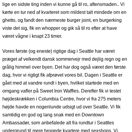
lige en sidste ting inden vi kunne gå til ro, aftensmaden.. Vi
kørte en tur ned af kvarteret som mildest talt mindede om en
ghetto, og fandt den nærmeste burger joint, en burgerking
viste det sig, fik en whopper og gik så til ro efter at have
været vågne i knapt 23 timer.
Vores første (og eneste) rigtige dag i Seattle har været
præget af velkendt dansk sommervejr med dejlig regn og en
grålig himmel over byen. Det har dog også været den første
dag, hvor vi rigtigt fik afprøvet vores bil. Dagen i Seattle er
gået med at vandre rundt i byen, hvilket startede med en
omgang vafler på Sweet Iron Waffles. Derefter fik vi testet
højdeskrækken i Columbia Centre, hvor vi fra 275 meters
højde havde en nogenlunde udsigt ud over Seattle. Vi fik
samtidig en god og lang snak med en Downtown
Ambassadør, som anbefalede alt fra rundtur i Seattles
undergrund til mere brogede kvartere med sexshops. Vi