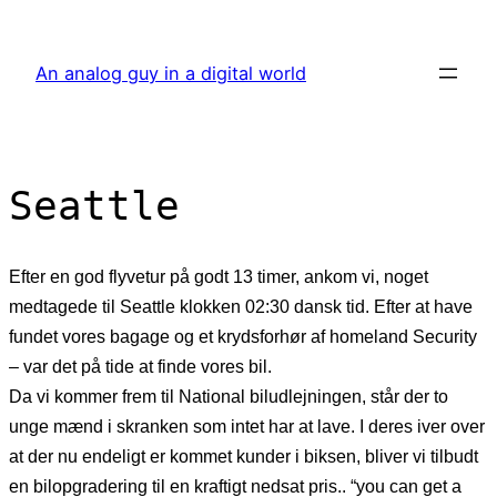
Skip
to
An analog guy in a digital world
content
Seattle
Efter en god flyvetur på godt 13 timer, ankom vi, noget
medtagede til Seattle klokken 02:30 dansk tid. Efter at have
fundet vores bagage og et krydsforhør af homeland Security
– var det på tide at finde vores bil.
Da vi kommer frem til National biludlejningen, står der to
unge mænd i skranken som intet har at lave. I deres iver over
at der nu endeligt er kommet kunder i biksen, bliver vi tilbudt
en bilopgradering til en kraftigt nedsat pris.. “you can get a