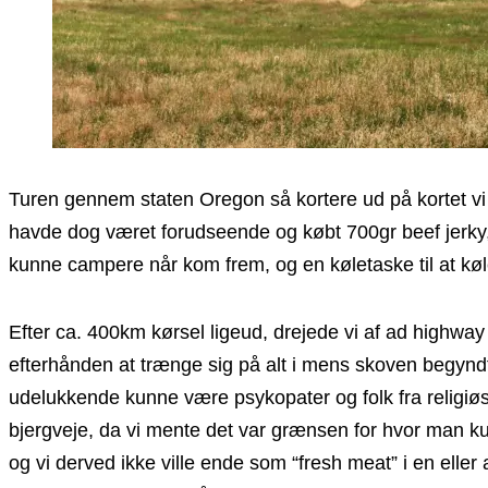
Turen gennem staten Oregon så kortere ud på kortet vi 
havde dog været forudseende og købt 700gr beef jerky, 
kunne campere når kom frem, og en køletaske til at køle
Efter ca. 400km kørsel ligeud, drejede vi af ad highw
efterhånden at trænge sig på alt i mens skoven begyndt
udelukkende kunne være psykopater og folk fra religiø
bjergveje, da vi mente det var grænsen for hvor man kun
og vi derved ikke ville ende som “fresh meat” i en eller