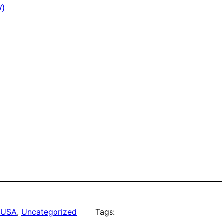
w)
e USA
, 
Uncategorized
Tags: