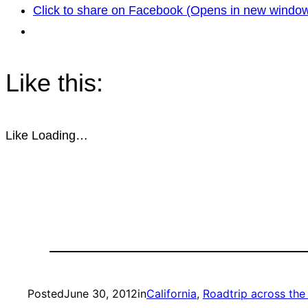
Click to share on Facebook (Opens in new windo
Like this:
Like
Loading…
Posted
June 30, 2012
in
California
, 
Roadtrip across th