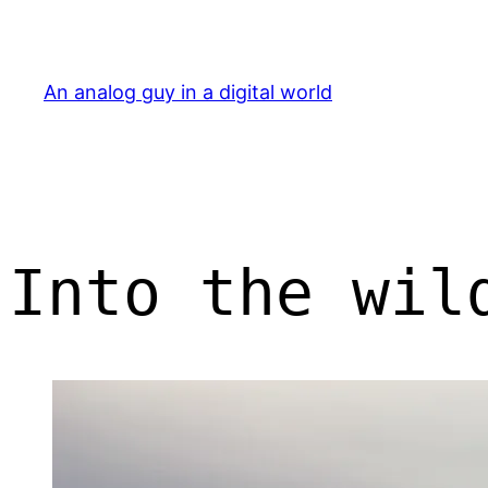
Skip
to
content
An analog guy in a digital world
Into the wil