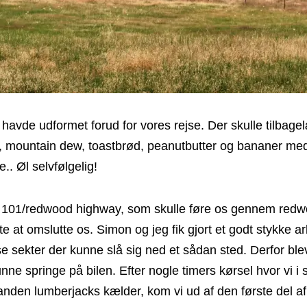
havde udformet forud for vores rejse. Der skulle tilba
mountain dew, toastbrød, peanutbutter og bananer med ti
.. Øl selvfølgelig!
ay 101/redwood highway, som skulle føre os gennem redw
e at omslutte os. Simon og jeg fik gjort et godt stykke
se sekter der kunne slå sig ned et sådan sted. Derfor 
ne springe på bilen. Efter nogle timers kørsel hvor vi i 
 anden lumberjacks kælder, kom vi ud af den første del af