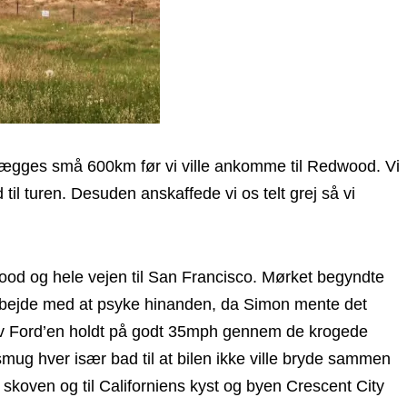
gelægges små 600km før vi ville ankomme til Redwood. Vi
l turen. Desuden anskaffede vi os telt grej så vi
ood og hele vejen til San Francisco. Mørket begyndte
 arbejde med at psyke hinanden, da Simon mente det
blev Ford’en holdt på godt 35mph gennem de krogede
smug hver især bad til at bilen ikke ville bryde sammen
 skoven og til Californiens kyst og byen Crescent City