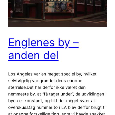
Englenes by –
anden del
Los Angeles var en meget speciel by, hvilket
selvfølgelig var grundet dens enorme
størrelse.Det har derfor ikke været den
nemmeste by, at “få taget under”, da udviklingen i
byen er konstant, og til tider meget svær at
overskue.Dag nummer to i LA blev derfor brugt til
at opsøge forskellige ting, som vi havde snakket